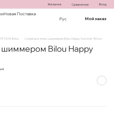
Желания
Вход
Сравнение
ки
Новая Поставка
Мой заказ
Рус
Я ТЕЛА Bilou
Спрей для тела с шиммером Bilou Happy Summer 150 мл
с шиммером Bilou Happy
зыв