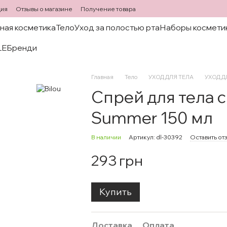
ция
Отзывы о магазине
Получение товара
ная косметика
Тело
Уход за полостью рта
Наборы космети
LE
Бренди
Главная
Тело
УХОД ДЛЯ ТЕЛА
УХОД ДЛ
Спрей для тела 
Summer 150 мл
В наличии
Артикул: dl-30392
Оставить от
293 грн
Купить
Доставка
Оплата