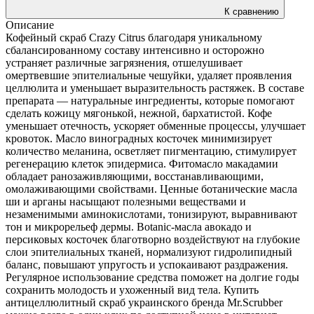
К сравнению
Описание
Кофейный скраб Crazy Citrus благодаря уникальному
сбалансированному составу интенсивно и осторожно
устраняет различные загрязнения, отшелушивает
омертвевшие эпителиальные чешуйки, удаляет проявления
целлюлита и уменьшает выразительность растяжек. В составе
препарата — натуральные ингредиенты, которые помогают
сделать кожицу мягонькой, нежной, бархатистой. Кофе
уменьшает отечность, ускоряет обменные процессы, улучшает
кровоток. Масло виноградных косточек минимизирует
количество меланина, осветляет пигментацию, стимулирует
регенерацию клеток эпидермиса. Фитомасло макадамии
обладает ранозаживляющими, восстанавливающими,
омолаживающими свойствами. Ценные ботанические масла
ши и арганы насыщают полезными веществами и
незаменимыми аминокислотами, тонизируют, выравнивают
тон и микрорельеф дермы. Botanic-масла авокадо и
персиковых косточек благотворно воздействуют на глубокие
слои эпителиальных тканей, нормализуют гидролипидный
баланс, повышают упругость и успокаивают раздражения.
Регулярное использование средства поможет на долгие годы
сохранить молодость и ухоженный вид тела. Купить
антицеллюлитный скраб украинского бренда Mr.Scrubber