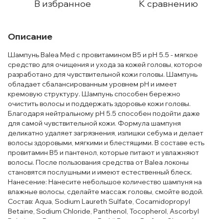
В избранное
К сравнению
Описание
Шампунь Balea Med с провитамином В5 и pH 5.5 - мягкое
средство для очищения и ухода за кожей головы, которое
разработано для чувствительной кожи головы. Шампунь
обладает сбалансированным уровнем pH и имеет
кремовую структуру. Шампунь способен бережно
очистить волосы и поддержать здоровье кожи головы.
Благодаря нейтральному pH 5.5 способен подойти даже
для самой чувствительной кожи. Формула шампуня
деликатно удаляет загрязнения, излишки себума и делает
волосы здоровыми, мягкими и блестящими. В составе есть
провитамин B5 и пантенол, которые питают и увлажняют
волосы. После пользования средства от Balea локоны
становятся послушными и имеют естественный блеск.
Нанесение: Нанесите небольшое количество шампуня на
влажные волосы, сделайте массаж головы, смойте водой.
Состав: Aqua, Sodium Laureth Sulfate, Cocamidopropyl
Betaine, Sodium Chloride, Panthenol, Tocopherol, Ascorbyl