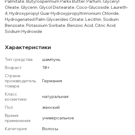
Palmitate, Butyrospermum Parkii Butter, Parfum, Glyceryl
Oleate, Glycerin, Glycol Distearate, Coco-Glucoside, Laureth-
4, Hydroxypropyl Guar Hydroxypropyltrimonium Chloride,
Hydrogenated Palm Glycerides Citrate, Lecithin, Sodium
Benzoate, Potassium Sorbate, Benzoic Acid, Citric Acid,
Sodium Hydroxide
Характеристики
Тип средства
шампунь
Возраст
18+
Страна-
производитель
Германия
товара
Класс
натуральная
косметики
Пол
женский
Время
универсальное
применения
Категория
Волосы