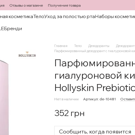
ция
Отзывы о магазине
Получение товара
ная косметика
Тело
Уход за полостью рта
Наборы космети
LE
Бренди
Главная
Тело
Дезодоранты
Дезодоранты
Парфюмированный дезодорант с гиалуроновой кисл
Парфюмированны
гиалуроновой ки
Hollyskin Prebiot
Нет в наличии
Артикул: de-10481
Оставит
352 грн
Сообщить, когда появится