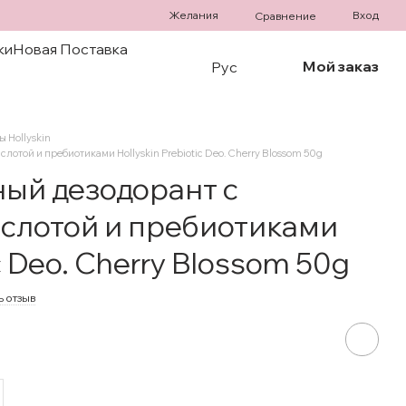
Желания
Вход
Сравнение
ки
Новая Поставка
Мой заказ
Рус
 Hollyskin
отой и пребиотиками Hollyskin Prebiotic Deo. Cherry Blossom 50g
й дезодорант с
слотой и пребиотиками
ic Deo. Cherry Blossom 50g
ь отзыв