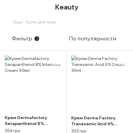
Keauty
Лицо
Крем для лица
Фильтр
По популярности
1
Крем Dermafactory
Крем Derma Factory
Serapanthenol 8%
Tranexamic Acid 6%
Intensive Cream 50мл
Cream 30ml
354 грн
303 грн