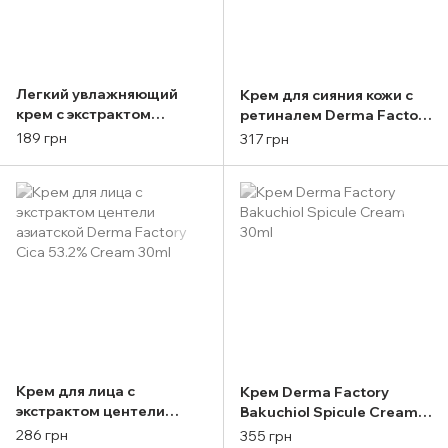
Легкий увлажняющий
Крем для сияния кожи с
крем с экстрактом
ретиналем Derma Factory
хауттюйнии Derma
Retinal 300ppm Cream
189 грн
317 грн
Factory Houttuynia
30ml
Cordata 71% Cream 60g
Крем для лица с
Крем Derma Factory
экстрактом центели
Bakuchiol Spicule Cream
азиатской Derma Factory
30ml
286 грн
355 грн