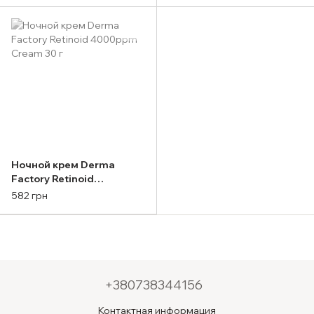
Ночной крем Derma
Factory Retinoid
4000ppm Cream 30 г
582 грн
+380738344156
Контактная информация