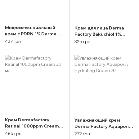
Микроэссенциальный
Крем для лица Derma
крем с PDRN 1% Derma
Factory Bakuchiol 1%
Factory Pdrn 1% Micro
Cream 30 мл
427 грн
325 грн
Essence Cream 30ml
Крем Dermafactory
Увлажняющий крем
Retinal 1000ppm Cream
Derma Factory Aquaporin
30 мл
Hydrating Cream 70 г
485 грн
272 грн