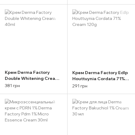
Cica 53.2% Cream 30ml
Крем Derma Factory
Крем Derma Factory Edlp
Double Whitening Cream
Houttuynia Cordata 71%
40ml
Cream 120g
381 грн
291 грн