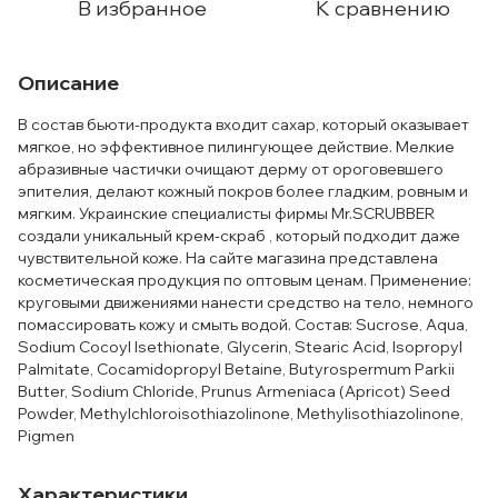
В избранное
К сравнению
Описание
В состав бьюти-продукта входит сахар, который оказывает
мягкое, но эффективное пилингующее действие. Мелкие
абразивные частички очищают дерму от ороговевшего
эпителия, делают кожный покров более гладким, ровным и
мягким. Украинские специалисты фирмы Mr.SCRUBBER
создали уникальный крем-скраб , который подходит даже
чувствительной коже. На сайте магазина представлена
косметическая продукция по оптовым ценам. Применение:
круговыми движениями нанести средство на тело, немного
помассировать кожу и смыть водой. Состав: Sucrose, Aqua,
Sodium Cocoyl Isethionate, Glycerin, Stearic Acid, Isopropyl
Palmitate, Cocamidopropyl Betaine, Butyrospermum Parkii
Butter, Sodium Chloride, Prunus Armeniaca (Apricot) Seed
Powder, Methylchloroisothiazolinone, Methylisothiazolinone,
Pigmen
Характеристики