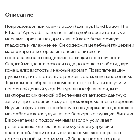
Описание
Непревзойденный крем (лосьон) для рук Hand Lotion The
Ritual of Ayurveda, наполненный водой и растительными
маслами, призван подарить вашей коже безупречную
гладкость и увлажнение. Он содержит целебный глицерин и
масло карите, которые интенсивно питают и
восстанавливают эпидермис, защищая его от сухости.
Сладкий миндаль и розовая вода довершают заботу, даря
коже шелковистость и нежный аромат. Позвольте вашим
рукам ощутить настоящую роскошь с каждым нанесением.
Тщательно отобранные компоненты, чтобы вы получили
непревзойденный уход. Натуральные флавоноиды из
маклюры кохинхинской обеспечивают антиоксидантную
защиту, предохраняя кожу от преждевременного старения.
Инулин и фруктоза способствуют поддержанию здорового
микробиома кожи, улучшая ее барьерные функции. Витамин
Е в сочетании с подсолнечным маслом усиливает
регенерацию клеток, делая кожу более упругой и
эластичной. Растительные масла помогают сохранить
естественный гидролипидный баланс, предотвращая