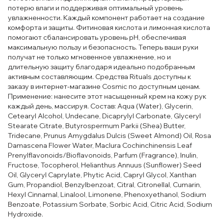
потерю влаги и поддерживая оптимальный уровень
увлажненности. Каждый компонент работает на создание
комфорта и защиты. Фитиновая кислота и лимонная кислота
помогают сбалансировать уровень pH, обеспечивая
максимальную пользу и безопасность. Теперь ваши руки
получат не только мгновенное увлажнение, но и
длительную защиту благодаря идеально подобранным
активным составляющим. Средства Rituals доступны к
заказу в интернет-магазине Cosmic по доступным ценам.
Применение: нанесите этот насыщенный крем на кожу рук
каждый день, массируя. Состав: Aqua (Water), Glycerin,
Cetearyl Alcohol, Undecane, Dicaprylyl Carbonate, Glyceryl
Stearate Citrate, Butyrospermum Parkii (Shea) Butter,
Tridecane, Prunus Amygdalus Dulcis (Sweet Almond) Oil, Rosa
Damascena Flower Water, Maclura Cochinchinensis Leaf
Prenylflavonoids/Bioflavonoids, Parfum (Fragrance), Inulin,
Fructose, Tocopherol, Helianthus Annuus (Sunflower) Seed
Oil, Glyceryl Caprylate, Phytic Acid, Capryl Glycol, Xanthan
Gum, Propandiol, Benzylbenzoat, Citral, Citronellal, Cumarin,
Hexyl Cinnamal, Linalool, Limonene, Phenoxyethanol, Sodium
Benzoate, Potassium Sorbate, Sorbic Acid, Citric Acid, Sodium
Hydroxide.