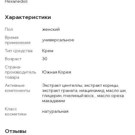
Hexanediol
Характеристики
Пол
женский
Время
универсальное
применения
Тип средства
Крем
Возраст
30
Страна-
производитель
Южная Корея
товара
Активные
Экстракт центеллы, экстракт корицы,
компоненты
экстракт граната, ниацинамид, масло ши,
глицерин, пчелиный воск, , масло ореха
макадамии
Класс
натуральная
косметики
Отзывы