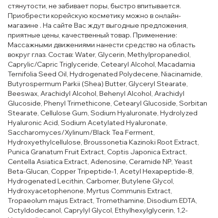
стянутости, не забивает поры, быстро впитывается.
Приобрести корейскую косметику можно в онлайн-
магазине . На сайте Вас ждут выгодные предложения,
приятные цены, качественный товар. Применение:
Массажными движениями нанести средство на область
вокруг глаз. Состав: Water, Glycerin, Methylpropanediol,
Caprylic/Capric Triglyceride, Cetearyl Alcohol, Macadamia
Ternifolia Seed Oil, Hydrogenated Polydecene, Niacinamide,
Butyrospermum Parkii (Shea) Butter, Glyceryl Stearate,
Beeswax, Arachidyl Alcohol, Behenyl Alcohol, Arachidyl
Glucoside, Phenyl Trimethicone, Cetearyl Glucoside, Sorbitan
Stearate, Cellulose Gum, Sodium Hyaluronate, Hydrolyzed
Hyaluronic Acid, Sodium Acetylated Hyaluronate,
Saccharomyces/Xylinum/Black Tea Ferment,
Hydroxyethylcellulose, Broussonetia Kazinoki Root Extract,
Punica Granatum Fruit Extract, Coptis Japonica Extract,
Centella Asiatica Extract, Adenosine, Ceramide NP, Yeast
Beta-Glucan, Copper Tripeptide-1, Acetyl Hexapeptide-8,
Hydrogenated Lecithin, Carbomer, Butylene Glycol,
Hydroxyacetophenone, Myrtus Communis Extract,
Tropaeolum majus Extract, Tromethamine, Disodium EDTA,
Octyldodecanol, Caprylyl Glycol, Ethylhexylglycerin, 1,2-