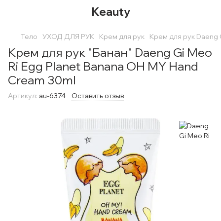
Keauty
Тело
УХОД ДЛЯ РУК
Крем для рук
Крем для рук Daeng 
Крем для рук "Банан" Daeng Gi Meo
Ri Egg Planet Banana OH MY Hand
Cream 30ml
Артикул:
au-6374
Оставить отзыв