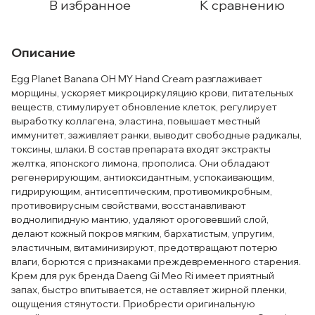
В избранное
К сравнению
Описание
Egg Planet Banana OH MY Hand Cream разглаживает
морщины, ускоряет микроциркуляцию крови, питательных
веществ, стимулирует обновление клеток, регулирует
выработку коллагена, эластина, повышает местный
иммунитет, заживляет ранки, выводит свободные радикалы,
токсины, шлаки. В состав препарата входят экстракты
желтка, японского лимона, прополиса. Они обладают
регенерирующим, антиоксидантным, успокаивающим,
гидрирующим, антисептическим, противомикробным,
противовирусным свойствами, восстанавливают
воднолипидную мантию, удаляют ороговевший слой,
делают кожный покров мягким, бархатистым, упругим,
эластичным, витаминизируют, предотвращают потерю
влаги, борются с признаками преждевременного старения.
Крем для рук бренда Daeng Gi Meo Ri имеет приятный
запах, быстро впитывается, не оставляет жирной пленки,
ощущения стянутости. Приобрести оригинальную