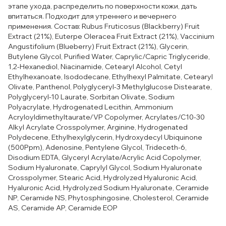
этапе ухода, распределить по поверхности кожи, дать
впитаться. Подходит для утреннего и вечернего
применения. Состав: Rubus Fruticosus (Blackberry) Fruit
Extract (21%), Euterpe Oleracea Fruit Extract (21%), Vaccinium
Angustifolium (Blueberry) Fruit Extract (21%), Glycerin,
Butylene Glycol, Purified Water, Caprylic/​Capric Triglyceride,
1,2-Hexanediol, Niacinamide, Cetearyl Alcohol, Cetyl
Ethylhexanoate, Isododecane, Ethylhexyl Palmitate, Cetearyl
Olivate, Panthenol, Polyglyceryl-3 Methylglucose Distearate,
Polyglyceryl-10 Laurate, Sorbitan Olivate, Sodium
Polyacrylate, Hydrogenated Lecithin, Ammonium
Acryloyldimethyltaurate/​VP Copolymer, Acrylates/​C10-30
Alkyl Acrylate Crosspolymer, Arginine, Hydrogenated
Polydecene, Ethylhexylglycerin, Hydroxydecyl Ubiquinone
(500Ppm), Adenosine, Pentylene Glycol, Trideceth-6,
Disodium EDTA, Glyceryl Acrylate/​Acrylic Acid Copolymer,
Sodium Hyaluronate, Caprylyl Glycol, Sodium Hyaluronate
Crosspolymer, Stearic Acid, Hydrolyzed Hyaluronic Acid,
Hyaluronic Acid, Hydrolyzed Sodium Hyaluronate, Ceramide
NP, Ceramide NS, Phytosphingosine, Cholesterol, Ceramide
AS, Ceramide AP, Ceramide EOP