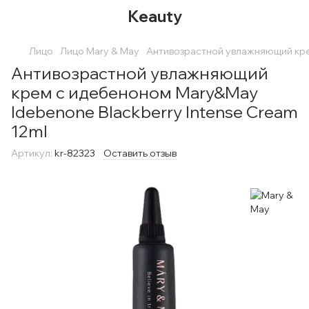
Keauty
Лицо
Лицо Mary & May
Антивозрастной увлажняющий кре
Антивозрастной увлажняющий
крем с идебеноном Mary&May
Idebenone Blackberry Intense Cream
12ml
Артикул:
kr-82323
Оставить отзыв