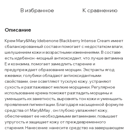
В избранное
К сравнению
Описание
Крем Mary&May Idebenone Blackberry Intense Cream имеет
сбалансированный состав и помогает с недостатком влаги,
шелушением кожи и возрастными изменениями. В составе
есть идебенон -мощный антиоксидант, что лучше витамина
Е и коэнзима, помогает замедлить старение и
предупреждает образование морщин. Экстракты ягод
ежевики, голубики обладают антиоксидантными
свойствами, они осветляют тусклую кожу, устраняют
сухость и разглаживают мелкие морщинки. Регулярное
использование крема поможет разгладить морщины и
уменьшить их заметность, выровнять тон кожи и уменьшить
проявления пигментации. Благодаря насыщенной формуле
средства от Mary&May , он глубоко увлажняет кожу,
обеспечивает ее необходимыми витаминами, повышает
упругость и защищает кожу от преждевременного
старения. Нанесение: нанесите средство на завершающем