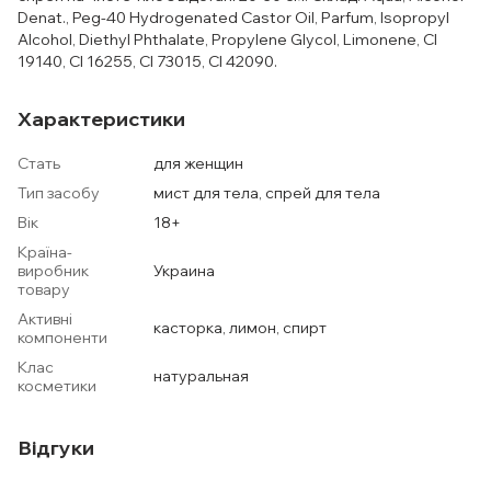
Denat., Peg-40 Hydrogenated Castor Oil, Parfum, Isopropyl
Alcohol, Diethyl Phthalate, Propylene Glycol, Limonene, CI
19140, CI 16255, CI 73015, CI 42090.
Характеристики
Стать
для женщин
Тип засобу
мист для тела, спрей для тела
Вік
18+
Країна-
виробник
Украина
товару
Активні
касторка, лимон, спирт
компоненти
Клас
натуральная
косметики
Відгуки