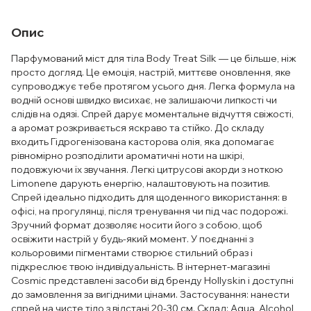
Опис
Парфумований міст для тіла Body Treat Silk — це більше, ніж
просто догляд. Це емоція, настрій, миттєве оновлення, яке
супроводжує тебе протягом усього дня. Легка формула на
водній основі швидко висихає, не залишаючи липкості чи
слідів на одязі. Спрей дарує моментальне відчуття свіжості,
а аромат розкривається яскраво та стійко. До складу
входить Гідрогенізована касторова олія, яка допомагає
рівномірно розподілити ароматичні ноти на шкірі,
подовжуючи їх звучання. Легкі цитрусові акорди з ноткою
Limonene дарують енергію, налаштовують на позитив.
Спрей ідеально підходить для щоденного використання: в
офісі, на прогулянці, після тренування чи під час подорожі.
Зручний формат дозволяє носити його з собою, щоб
освіжити настрій у будь-який момент. У поєднанні з
кольоровими пігментами створює стильний образ і
підкреслює твою індивідуальність. В інтернет-магазині
Cosmic представлені засоби від бренду Hollyskin і доступні
до замовлення за вигідними цінами. Застосування: нанести
спрей на чисте тіло з відстані 20-30 см. Склад: Aqua, Alcohol