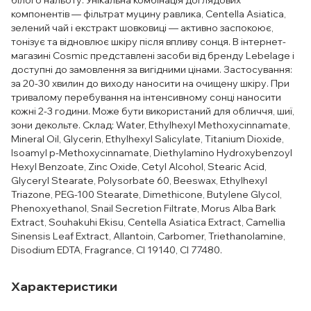
білого нальоту. Унікальна комбінація доглядових
компонентів — фільтрат муцину равлика, Centella Asiatica,
зелений чай і екстракт шовковиці — активно заспокоює,
тонізує та відновлює шкіру після впливу сонця. В інтернет-
магазині Cosmic представлені засоби від бренду Lebelage і
доступні до замовлення за вигідними цінами. Застосування:
за 20-30 хвилин до виходу наносити на очищену шкіру. При
тривалому перебування на інтенсивному сонці наносити
кожні 2-3 години. Може бути використаний для обличчя, шиї,
зони декольте. Склад: Water, Ethylhexyl Methoxycinnamate,
Mineral Oil, Glycerin, Ethylhexyl Salicylate, Titanium Dioxide,
Isoamyl p-Methoxycinnamate, Diethylamino Hydroxybenzoyl
Hexyl Benzoate, Zinc Oxide, Cetyl Alcohol, Stearic Acid,
Glyceryl Stearate, Polysorbate 60, Beeswax, Ethylhexyl
Triazone, PEG-100 Stearate, Dimethicone, Butylene Glycol,
Phenoxyethanol, Snail Secretion Filtrate, Morus Alba Bark
Extract, Souhakuhi Ekisu, Centella Asiatica Extract, Camellia
Sinensis Leaf Extract, Allantoin, Carbomer, Triethanolamine,
Disodium EDTA, Fragrance, CI 19140, CI 77480.
Характеристики