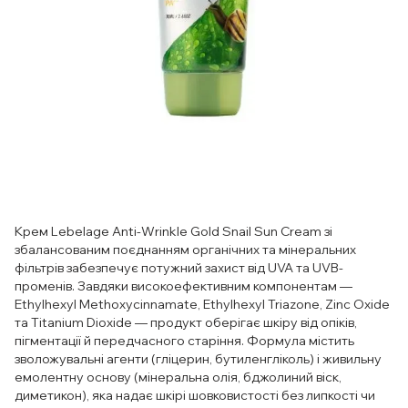
Крем Lebelage Anti-Wrinkle Gold Snail Sun Cream зі
збалансованим поєднанням органічних та мінеральних
фільтрів забезпечує потужний захист від UVA та UVB-
променів. Завдяки високоефективним компонентам —
Ethylhexyl Methoxycinnamate, Ethylhexyl Triazone, Zinc Oxide
та Titanium Dioxide — продукт оберігає шкіру від опіків,
пігментації й передчасного старіння. Формула містить
зволожувальні агенти (гліцерин, бутиленгліколь) і живильну
емолентну основу (мінеральна олія, бджолиний віск,
диметикон), яка надає шкірі шовковистості без липкості чи