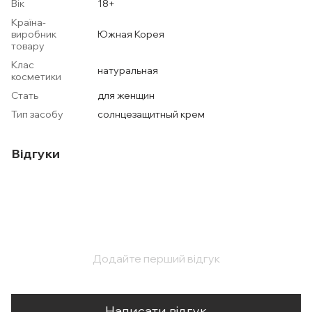
Вік
18+
Країна-
виробник
Южная Корея
товару
Клас
натуральная
косметики
Стать
для женщин
Тип засобу
солнцезащитный крем
Відгуки
Додайте перший відгук
Написати відгук