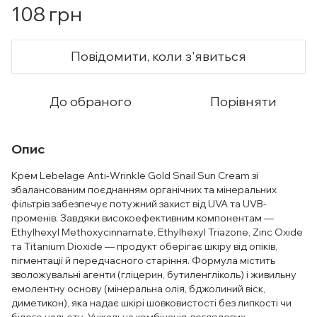
108 грн
Повідомити, коли з'явиться
До обраного
Порівняти
Опис
Крем Lebelage Anti-Wrinkle Gold Snail Sun Cream зі
збалансованим поєднанням органічних та мінеральних
фільтрів забезпечує потужний захист від UVA та UVB-
променів. Завдяки високоефективним компонентам —
Ethylhexyl Methoxycinnamate, Ethylhexyl Triazone, Zinc Oxide
та Titanium Dioxide — продукт оберігає шкіру від опіків,
пігментації й передчасного старіння. Формула містить
зволожувальні агенти (гліцерин, бутиленгліколь) і живильну
емолентну основу (мінеральна олія, бджолиний віск,
диметикон), яка надає шкірі шовковистості без липкості чи