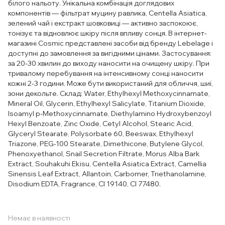
білого нальоту. Унікальна комбінація доглядових
компонентів — фільтрат муцину равлика, Centella Asiatica,
зелений чай і екстракт шовковиці — активно заспокоює,
тонізує та відновлює шкіру після впливу сонця. В інтернет-
магазині Cosmic представлені засоби від бренду Lebelage і
доступні до замовлення за вигідними цінами. Застосування:
за 20-30 хвилин до виходу наносити на очищену шкіру. При
тривалому перебування на інтенсивному сонці наносити
кожні 2-3 години. Може бути використаний для обличчя, шиї,
зони декольте. Склад: Water, Ethylhexyl Methoxycinnamate,
Mineral Oil, Glycerin, Ethylhexyl Salicylate, Titanium Dioxide,
Isoamyl p-Methoxycinnamate, Diethylamino Hydroxybenzoyl
Hexyl Benzoate, Zinc Oxide, Cetyl Alcohol, Stearic Acid,
Glyceryl Stearate, Polysorbate 60, Beeswax, Ethylhexyl
Triazone, PEG-100 Stearate, Dimethicone, Butylene Glycol,
Phenoxyethanol, Snail Secretion Filtrate, Morus Alba Bark
Extract, Souhakuhi Ekisu, Centella Asiatica Extract, Camellia
Sinensis Leaf Extract, Allantoin, Carbomer, Triethanolamine,
Disodium EDTA, Fragrance, CI 19140, CI 77480.
Немає в наявності