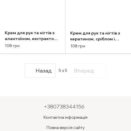
Крем для рук та нігтів з
Крем для рук та нігтів з
алантоїном, екстрактом
кератином, сріблом і
равлика та олією каріте
екстрактом арніки Shelly
108 грн
108 грн
Shelly 45 мл
45 мл
Назад
Вперед
5
з 5
+380738344156
Контактна інформація
Повна версія сайту