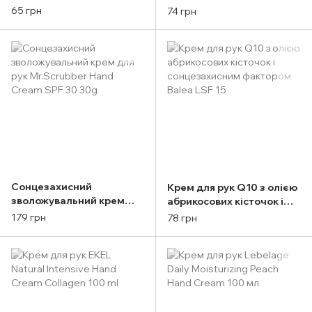
Lebelage Daily
Cream 100 ml
65 грн
74 грн
Moisturizing Olive Hand
Cream 100ml
Сонцезахисний
Крем для рук Q10 з олією
зволожувальний крем
абрикосових кісточок і
для рук Mr.Scrubber Hand
сонцезахисним
179 грн
78 грн
Cream SPF 30 30g
фактором Balea LSF 15