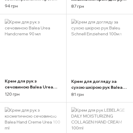
для рук Green Tea
Karite Mr.SCRUBBER
94 грн
87 грн
Lemonade Mr.SCRUBBER
Крем для рук з
Крем для догляду за
сечовиною Balea Urea
сухою шкірою рук Balea
Handcreme 90 мл
Schnell Einziehend 100мл
120 грн
81 грн