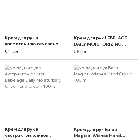
Крем для рук з
Крем для рук LEBELAGE
косметичною сечовиною
DAILY MOISTURIZING
Balea Hand Creme Urea
COLLAGEN HAND CREAM
81 грн
58 грн
100 ml
100ml
Крем для рук з
Крем для рук Balea
екстрактом оливок
Magical Wishes Hand