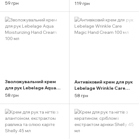
Cream 100 мл
Moisturizing Olive Hand
59 грн
119 грн
Cream & Foot Cream
2*100 мл
Зволожувальний крем
Антивіковий крем для рук
для рук Lebelage Aqua
Lebelage Wrinkle Care
Moisturizing Hand Cream
Magic Hand Cream 100 мл
58 грн
58 грн
100 мл