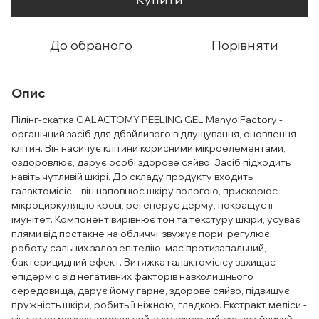
До обраного
Порівняти
Опис
Пілінг-скатка GALACTOMY PEELING GEL Manyo Factory -
органічний засіб для дбайливого відлущування, оновлення
клітин. Він насичує клітини корисними мікроелементами,
оздоровлює, дарує особі здорове сяйво. Засіб підходить
навіть чутливій шкірі. До складу продукту входить
галактомісіс – він наповнює шкіру вологою, прискорює
мікроциркуляцію крові, регенерує дерму, покращує її
імунітет. Компонент вирівнює тон та текстуру шкіри, усуває
плями від постакне на обличчі, звужує пори, регулює
роботу сальних залоз епітелію, має протизапальний,
бактерицидний ефект. Витяжка галактомісісу захищає
епідерміс від негативних факторів навколишнього
середовища, дарує йому гарне, здорове сяйво, підвищує
пружність шкіри, робить її ніжною, гладкою. Екстракт меліси -