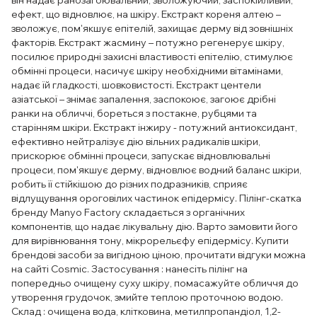
він надає ранозагоювальний, зволожуючий, заспокійливий,
ефект, що відновлює, на шкіру. Екстракт кореня алтею –
зволожує, пом'якшує епітелій, захищає дерму від зовнішніх
факторів. Екстракт жасмину – потужно регенерує шкіру,
посилює природні захисні властивості епітелію, стимулює
обмінні процеси, насичує шкіру необхідними вітамінами,
надає їй гладкості, шовковистості. Екстракт центели
азіатської – знімає запалення, заспокоює, загоює дрібні
ранки на обличчі, бореться з постакне, рубцями та
старінням шкіри. Екстракт інжиру - потужний антиоксидант,
ефективно нейтралізує дію вільних радикалів шкіри,
прискорює обмінні процеси, запускає відновлювальні
процеси, пом'якшує дерму, відновлює водний баланс шкіри,
робить її стійкішою до різних подразників, сприяє
відлущування ороговілих частинок епідермісу. Пілінг-скатка
бренду Manyo Factory складається з органічних
компонентів, що надає лікувальну дію. Варто замовити його
для вирівнювання тону, мікрорельєфу епідермісу. Купити
брендові засоби за вигідною ціною, прочитати відгуки можна
на сайті Cosmic. Застосування : нанесіть пілінг на
попередньо очищену суху шкіру, помасажуйте обличчя до
утворення грудочок, змийте теплою проточною водою.
Склад : очищена вода, клітковина, метилпропандіол, 1,2-