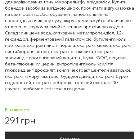
для вирівнювання тону, мікрорельєфу епідермісу. Купити
брендові засоби за вигідною ціною, прочитати відгуки можна
на сайті Cosmic. Застосування : нанесіть пілінг на
попередньо очищену суху шкіру, помасажуйте обличчя до
утворення грудочок, змийте теплою проточною водою.
Склад : очищена вода, клітковина, метилпропандіол, 1,2-
гександіол, ферментований галактомісіс, бутиленгліколь,
протеаза, екстракт листя перила, екстракт меліси, екстракт
листя/кореня алтею, екстракт огірковика, екстракт
жасмину, гідрогенізований лецитин , Інулін-ФОС, лецитин,
бета-глюкани, гліцерин, дипропіленгліколь, ксилітіл
глюкозид, ангідроксиліт, ксиліт, екстракт центели азіатської,
екстракт інжиру, екстракт буддлеї давида, екстракт бурих
водоростей, екстракт чебрецю, трояний екстракт 10
лаурат, карбомер, етілгексіл гліцерин.
В наявності
291 грн
Купити