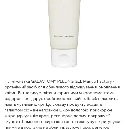
Пілінг-скатка GALACTOMY PEELING GEL Manyo Factory -
органічний засіб для дбайливого відлущування, оновлення
клітин. Він насичує клітини корисними мікроелементами,
оздоровлює, дарує особі здорове сяйво. Засіб підходить
навіть чутливій шкірі. До складу продукту входить
галактомісіс – він наповнює шкіру вологою, прискорює
мікроциркуляцію крові, регенерує дерму, покращує її
імунітет. Компонент вирівнює тон та текстуру шкіри, усуває
плями від постакне на обличчі, звужує пори, регулює