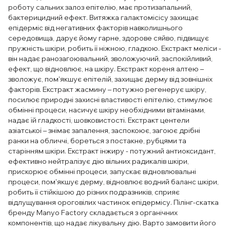
роботу сальних залоз епітелію, має протизапальний,
бактерицидний ефект. Витяжка галактомісісу захищає
епідерміс від негативних факторів навколишнього
середовища, дарує йому гарне, здорове сяйво, підвищує
пружність шкіри, робить її ніжною, гладкою. Екстракт меліси -
він надає ранозагоювальний, зволожуючий, заспокійливий,
ефект, що відновлює, на шкіру. Екстракт кореня алтею –
зволожує, пом'якшує епітелій, захищає дерму від зовнішніх
факторів. Екстракт жасмину – потужно регенерує шкіру,
посилює природні захисні властивості епітелію, стимулює
обмінні процеси, насичує шкіру необхідними вітамінами,
надає їй гладкості, шовковистості. Екстракт центели
азіатської – знімає запалення, заспокоює, загоює дрібні
ранки на обличчі, бореться з постакне, рубцями та
старінням шкіри. Екстракт інжиру - потужний антиоксидант,
ефективно нейтралізує дію вільних радикалів шкіри,
прискорює обмінні процеси, запускає відновлювальні
процеси, пом'якшує дерму, відновлює водний баланс шкіри,
робить її стійкішою до різних подразників, сприяє
відлущування ороговілих частинок епідермісу. Пілінг-скатка
бренду Manyo Factory складається з органічних
компонентів, що надає лікувальну дію. Варто замовити його