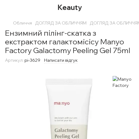
Keauty
Обличчя
ДОГЛЯД ЗА ОБЛИЧЧЯМ
ДОГЛЯД ЗА ОБЛИЧЧЯМ
Ензимний пілінг-скатка з
екстрактом галактомісісу Manyo
Factory Galactomy Peeling Gel 75ml
Артикул:
pi-3629
Написати відгук