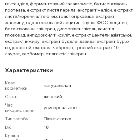
гександіол, ферментований галактомісіс, бутиленгліколь,
протеаза, екстракт листя перила, екстракт меліси, екстракт
листя/кореня алтею, екстракт огірковика, екстракт
жасмину, гідрогенізований лецитин , Інулін-ФОС, лецитин,
бета-глюкани, гліцерин, дипропіленгліколь, ксилітіл
глюкозид, ангідроксиліт, ксиліт, екстракт центели азіатської,
екстракт інжиру, екстракт буддлеї давида, екстракт бурих
водоростей, екстракт чебрецю, трояний екстракт 10
лаурат, карбомер, етілгексіл гліцерин.
Характеристики
Клас
натуральная
косметики
Стать
женский
Час
универсальное
використання
Тип засобу
Пілінг-скатка
Вік
18
Країна-