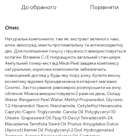
До обраного
Порівняти
Опис
Натуральні компоненти, такі як: екстракт зеленого чаю,
алое, виноград, мають протизапальну та антиоксидантну
дію. Для поліпшення тонусу і пружності використовується
колаген. Вітаміни С і Е покращують загальний стан шкіри.
Ампульний тонер-міст від Medi-Peel завдяки комплексу
натуральних, корисних компонентів, забезпечить
повноцінний догляд у будь-яку пору року. Купити якісну
косметику відомих брендів можна в інтернет-магазині
Cosmic. Застосування: рівномірно розпорошити на зону
обличчя. Можна використовувати 2 рази на день. Склад:
Water, Bergamot Peel Water, Methyl Propanediol, Glycerin,
1,2-Hexanediol, Niacin, Niacinamide, Cetylethyl Hexanoate,
Caprylic/Capric Triglyceride, Canola Oil, Polyglyceryl-10
Oleate, Grapeseed Oil, Ppg-13-Decyl Tetradeceth-24,
Macadamia Ternifolia Seed Oil, Prunus Amygdalus Dulcis
(Apricot) Kernel Oil, Polyglyceryl-2 Diol, Hydrogenated