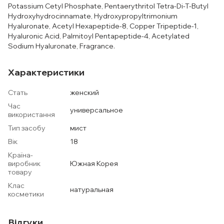
Potassium Cetyl Phosphate, Pentaerythritol Tetra-Di-T-Butyl
Hydroxyhydrocinnamate, Hydroxypropyltrimonium
Hyaluronate, Acetyl Hexapeptide-8, Copper Tripeptide-1,
Hyaluronic Acid, Palmitoyl Pentapeptide-4, Acetylated
Sodium Hyaluronate, Fragrance.
Характеристики
Стать
женский
Час
универсальное
використання
Тип засобу
мист
Вік
18
Країна-
виробник
Южная Корея
товару
Клас
натуральная
косметики
Відгуки