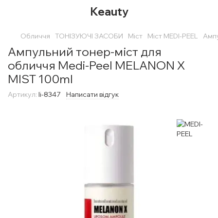
Keauty
Обличчя
ТОНІЗУЮЧІ ЗАСОБИ
Міст
Міст MEDI-PEEL
Ампу
Ампульний тонер-міст для
обличчя Medi-Peel MELANON X
MIST 100ml
Артикул:
li-8347
Написати відгук