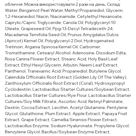
обличчя. Можна використовувати 2 рази на день. Склад:
Water, Bergamot Peel Water, Methyl Propanediol, Glycerin,
1,2-Hexanediol, Niacin, Niacinamide, Cetylethyl Hexanoate,
Caprylic/Capric Triglyceride, Canola Oil, Polyglyceryl-10
Oleate, Grapeseed Oil, Ppg-13-Decyl Tetradeceth-24,
Macadamia Ternifolia Seed Oil, Prunus Amygdalus Dulcis
(Apricot) Kernel Oil, Polyglyceryl-2 Diol, Hydrogenated
Tretinoin, Argania Spinosa Kernel Oil, Carbomer,
Tromethamine, Cetearyl Alcohol, Adenosine, Disodium Edta,
Rosa Canina Flower Extract, Stearic Acid, Holy Basil Leaf
Extract, Ethyl Hexyl Glycerin, Arbutin, Neem Leaf Extract,
Panthenol, Tranexamic Acid, Propanediol, Butylene Glycol,
Calendula Officinalis Root Extract (Golden Lily Of The Valley),
Zanthoxylum Officinalis Root Extract (Coral), Hydroxypropyl
Cyclodextrin, Lactobacillus Starter Cultures/Soybean Extract,
Lactobacillus Starter Cultures/Rye Flour, Lactobacillus Starter
Cultures/Soy Milk Filtrate, Ascorbic Acid, Retinyl Palmitate,
Dextrin, Cocoa Extract, Lecithin, Acetyl Glutamine, Pentylene
Glycol, Glutathione, Plum Extract, Apple Extract, Papaya Fruit
Extract, Grape Extract, Camellia Sinensis Flower Extract,
Lactobacillus Enzyme, Sodium Hyaluronate, Propylene Glycol,
Benzylene Glycol, Bacillus/Soybean Enzyme Extract,