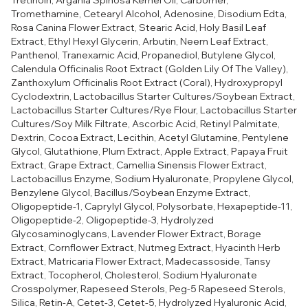
Tretinoin, Argania Spinosa Kernel Oil, Carbomer,
Tromethamine, Cetearyl Alcohol, Adenosine, Disodium Edta,
Rosa Canina Flower Extract, Stearic Acid, Holy Basil Leaf
Extract, Ethyl Hexyl Glycerin, Arbutin, Neem Leaf Extract,
Panthenol, Tranexamic Acid, Propanediol, Butylene Glycol,
Calendula Officinalis Root Extract (Golden Lily Of The Valley),
Zanthoxylum Officinalis Root Extract (Coral), Hydroxypropyl
Cyclodextrin, Lactobacillus Starter Cultures/Soybean Extract,
Lactobacillus Starter Cultures/Rye Flour, Lactobacillus Starter
Cultures/Soy Milk Filtrate, Ascorbic Acid, Retinyl Palmitate,
Dextrin, Cocoa Extract, Lecithin, Acetyl Glutamine, Pentylene
Glycol, Glutathione, Plum Extract, Apple Extract, Papaya Fruit
Extract, Grape Extract, Camellia Sinensis Flower Extract,
Lactobacillus Enzyme, Sodium Hyaluronate, Propylene Glycol,
Benzylene Glycol, Bacillus/Soybean Enzyme Extract,
Oligopeptide-1, Caprylyl Glycol, Polysorbate, Hexapeptide-11,
Oligopeptide-2, Oligopeptide-3, Hydrolyzed
Glycosaminoglycans, Lavender Flower Extract, Borage
Extract, Cornflower Extract, Nutmeg Extract, Hyacinth Herb
Extract, Matricaria Flower Extract, Madecassoside, Tansy
Extract, Tocopherol, Cholesterol, Sodium Hyaluronate
Crosspolymer, Rapeseed Sterols, Peg-5 Rapeseed Sterols,
Silica, Retin-A, Cetet-3, Cetet-5, Hydrolyzed Hyaluronic Acid,